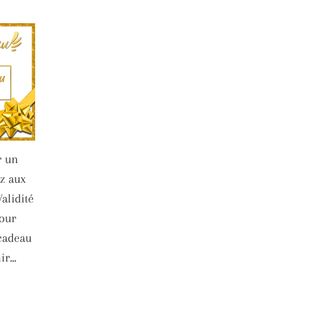
r un
z aux
alidité
Pour
 cadeau
r...