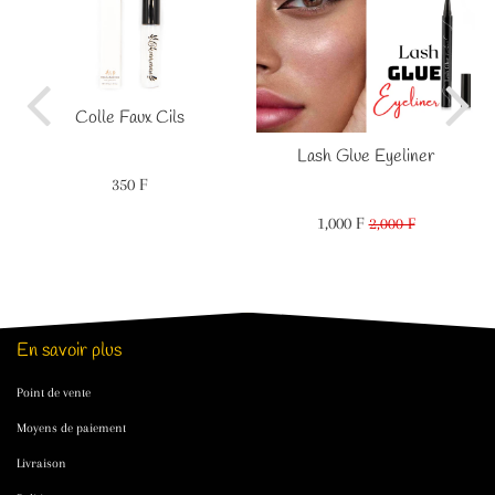
Colle Faux Cils
Lash Glue Eyeliner
350 F
Prix
350
régulier
F
1,000 F
Prix
1,000
2,000 F
Prix
2,000
réduit
F
régulier
F
En savoir plus
Point de vente
Moyens de paiement
Livraison