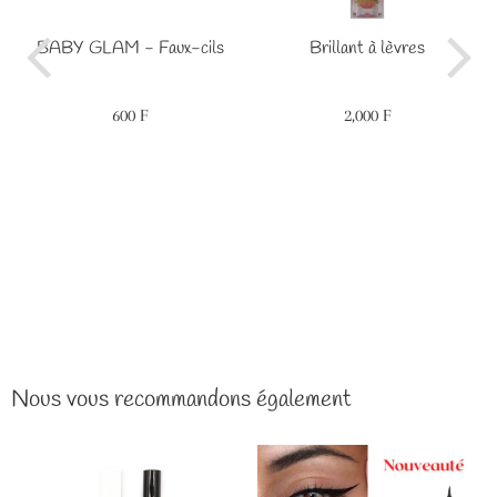
BABY GLAM - Faux-cils
Brillant à lèvres
600 F
2,000 F
Prix
600
Prix
2,000
régulier
F
régulier
F
Nous vous recommandons également