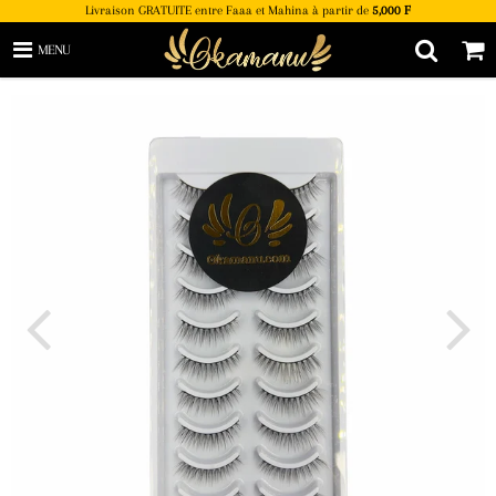
Livraison GRATUITE entre Faaa et Mahina à partir de
5,000 F
MENU