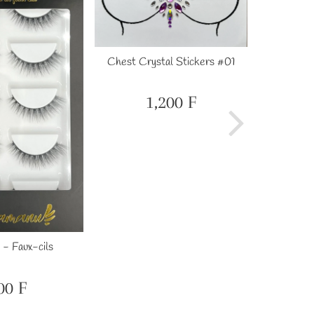
Chest Crystal Stickers #01
Chest Cr
1,200 F
Prix
1,200
régulier
F
 - Faux-cils
00 F
ix
600
gulier
F