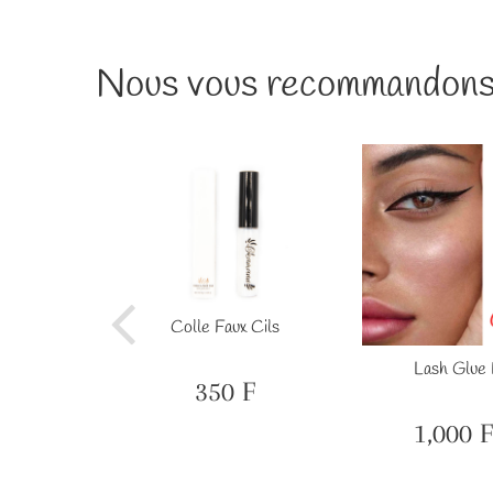
Nous vous recommandons
Colle Faux Cils
aux-cils
Lash Glue 
350 F
Prix
350
régulier
F
1,000 F
600
Prix
F
réduit