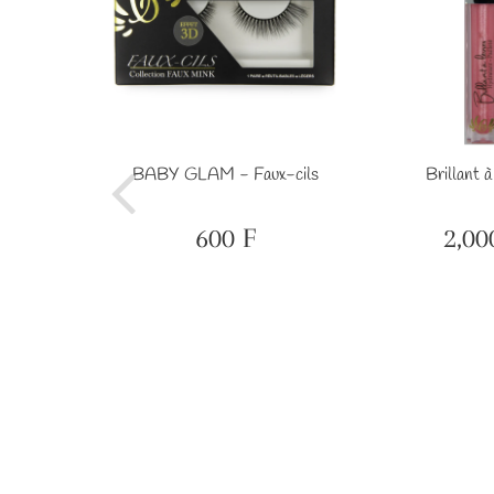
ckers #35
BABY GLAM - Faux-cils
Brillant à
F
1,000
F
600 F
2,00
Prix
600
Prix
régulier
F
réguli