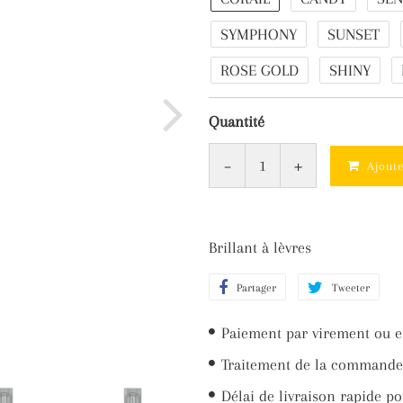
SYMPHONY
SUNSET
ROSE GOLD
SHINY
Quantité
-
+
Ajout
Brillant à lèvres
Partager
Partager
Tweeter
Twee
sur
sur
Paiement par virement ou e
Facebook
Twit
Traitement de la commande 
Délai de livraison rapide po