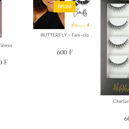
ÉPUISÉ
BUTTERFLY - Faux-cils
 lèvres
600 F
Prix
600
régulier
F
0 F
2,000
er
F
Charlize
6
Pr
ré