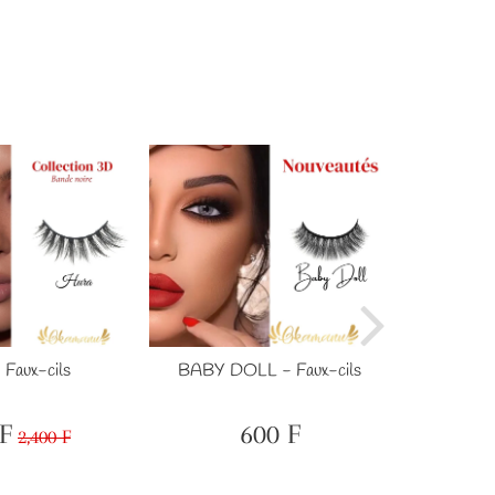
 Faux-cils
BABY DOLL - Faux-cils
SMOK
F
600 F
2,400 F
600
Prix
2,400
Prix
600
F
régulier
F
régulier
F