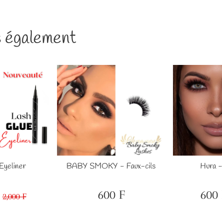
 également
BABY SMOKY - Faux-cils
Hura -
Eyeliner
600 F
600 
2,000 F
Prix
600
Prix
1,000
Prix
2,000
régulier
F
réduit
F
régulier
F