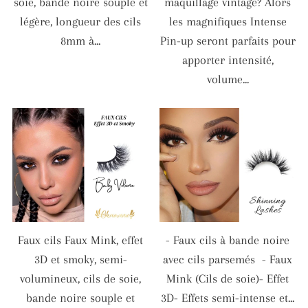
soie, bande noire souple et
maquillage vintage? Alors
légère, longueur des cils
les magnifiques Intense
8mm à...
Pin-up seront parfaits pour
apporter intensité,
volume...
Faux cils Faux Mink, effet
- Faux cils à bande noire
3D et smoky, semi-
avec cils parsemés - Faux
volumineux, cils de soie,
Mink (Cils de soie)- Effet
bande noire souple et
3D- Effets semi-intense et...