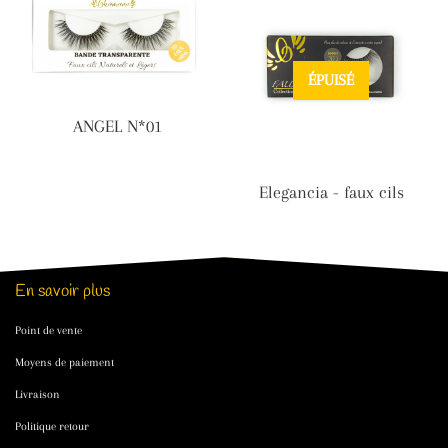
ÉPUISÉ
ANGEL N*01
Elegancia - faux cils
En savoir plus
Point de vente
Moyens de paiement
Livraison
Politique retour