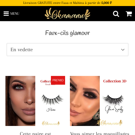
Livraison GRATUITE entre Faaa et Mahina à partir de
5,000 F
MENU
Faux-cils glamour
PROMO
Cette paire est
Vous aimez les maquillages