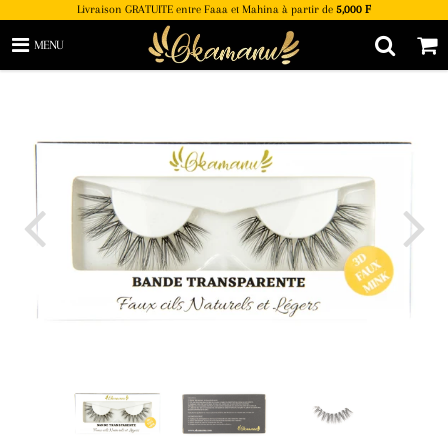
Livraison GRATUITE entre Faaa et Mahina à partir de
5,000 F
MENU