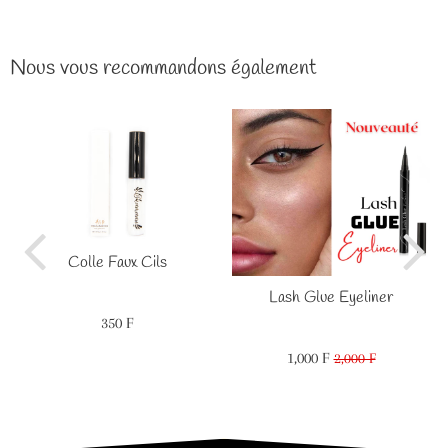
Nous vous recommandons également
Colle Faux Cils
Lash Glue Eyeliner
350 F
Prix
350
régulier
F
1,000 F
Prix
1,000
2,000 F
Prix
2,000
réduit
F
régulier
F