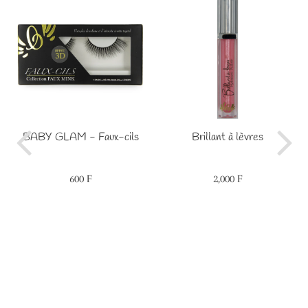
BABY GLAM - Faux-cils
Brillant à lèvres
600 F
2,000 F
Prix
600
Prix
2,000
régulier
F
régulier
F