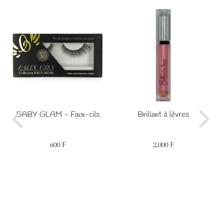
BABY GLAM - Faux-cils
Brillant à lèvres
600 F
2,000 F
Prix
600
Prix
2,000
régulier
F
régulier
F