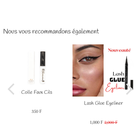
Nous vous recommandons également
Colle Faux Cils
Lash Glue Eyeliner
350 F
Prix
350
régulier
F
1,000 F
Prix
1,000
2,000 F
Prix
2,000
réduit
F
régulier
F