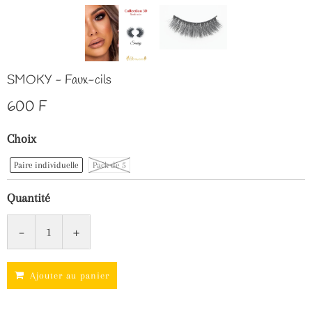
SMOKY - Faux-cils
600 F
Choix
Paire individuelle
Pack de 5
Quantité
-
+
Ajouter au panier