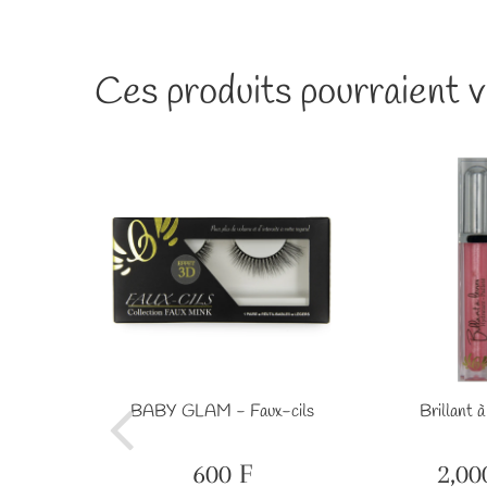
Ces produits pourraient v
ckers #35
BABY GLAM - Faux-cils
Brillant à
F
1,000
F
600 F
2,00
Prix
600
Prix