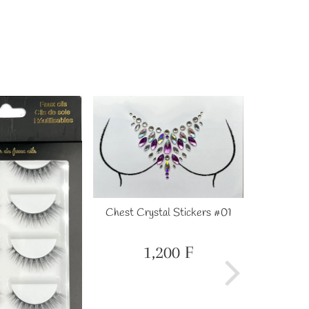
Chest Crystal Stickers #01
Chest Cr
1,200 F
Prix
1,200
régulier
F