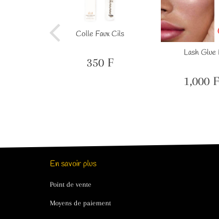
Colle Faux Cils
aux-cils
Lash Glue 
350 F
Prix
350
régulier
F
1,000 F
600
Prix
F
réduit
En savoir plus
Point de vente
Moyens de paiement