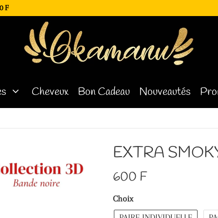
0 F
es
Cheveux
Bon Cadeau
Nouveautés
Pro
EXTRA SMOKY -
600 F
Choix
PAIRE INDIVIDUELLE
PA