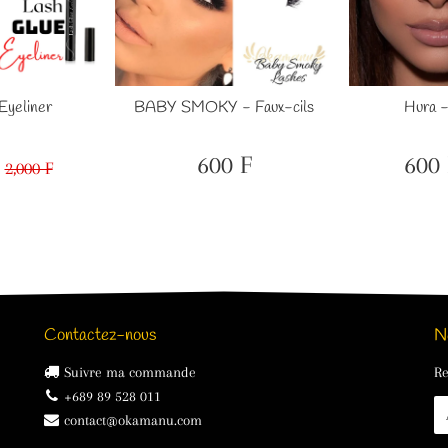
BABY SMOKY - Faux-cils
Hura -
Eyeliner
600 F
600 
2,000 F
Prix
600
Prix
1,000
Prix
2,000
régulier
F
réduit
F
régulier
F
Contactez-nous
N
Suivre ma commande
Re
+689 89 528 011
E-
contact@okamanu.com
ma