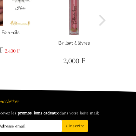
 Faux-cils
BABY D
Brillant à lèvres
F
2,400 F
600
Prix
2,400
F
régulier
F
2,000 F
Prix
2,000
régulier
F
ewsletter
cevez les
promos
,
bons cadeaux
dans votre boite mail:
s'inscrire
il