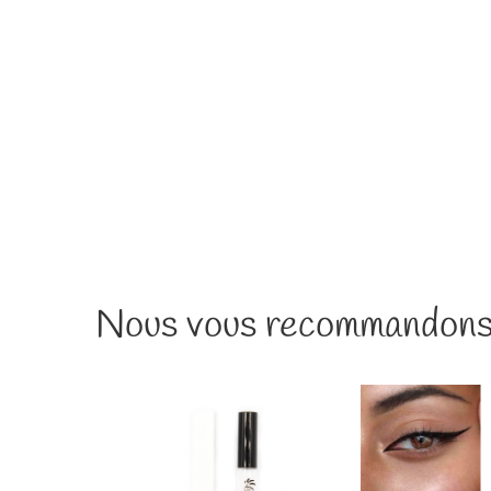
régulier
F
réguli
Nous vous recommandons