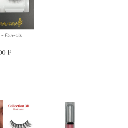
 - Faux-cils
00 F
ix
600
gulier
F