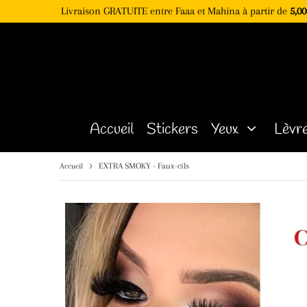
Livraison GRATUITE entre Faaa et Mahina à partir de
5,00
Accueil
Stickers
Yeux
Lèvr
›
EXTRA SMOKY - Faux-cils
Accueil