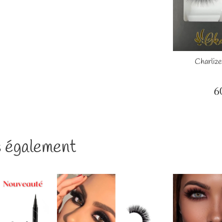
er
F
Charlize
6
Pr
ré
 également