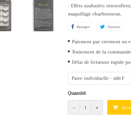
- Effets souhaités: intensifie
maquillage charbonneux.
Partager
Partager
Tweeter
Twee
sur
sur
Paiement par virement ou e
Facebook
Twit
Traitement de la commande 
Délai de livraison rapide po
Quantité
-
+
Ajou