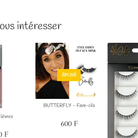
ous intéresser
ÉPUISÉ
BUTTERFLY - Faux-cils
 lèvres
600 F
Prix
600
régulier
F
0 F
2,000