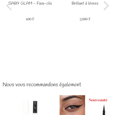
BABY GLAM - Faux-cils
Brillant à lèvres
600 F
2,000 F
Prix
600
Prix
2,000
régulier
F
régulier
F
Nous vous recommandons également