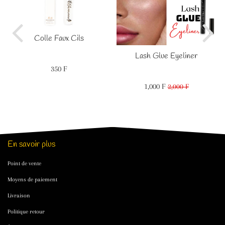
Colle Faux Cils
Lash Glue Eyeliner
350 F
Prix
350
régulier
F
1,000 F
Prix
1,000
2,000 F
Prix
2,000
réduit
F
régulier
F
En savoir plus
Point de vente
Moyens de paiement
Livraison
Politique retour