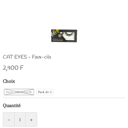
CAT EYES - Faux-cils
2,400 F
Choix
Paire individuelle
Pack de 5
Quantité
-
+