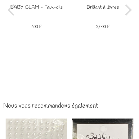
BABY GLAM - Faux-cils
Brillant à lèvres
600 F
2,000 F
Prix
600
Prix
2,000
régulier
F
régulier
F
Nous vous recommandons également