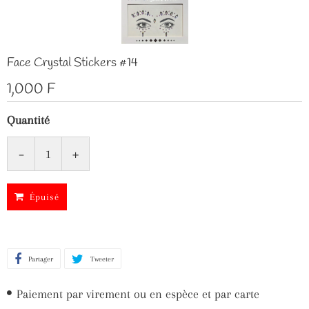
Face Crystal Stickers #14
1,000 F
Quantité
-
+
Épuisé
Partager
Partager
Tweeter
Tweeter
sur
sur
Paiement par virement ou en espèce et par carte
Facebook
Twitter