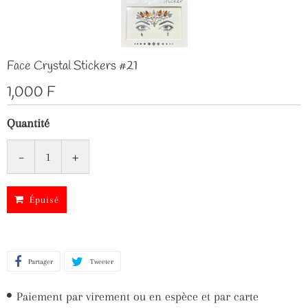
Face Crystal Stickers #21
1,000 F
Quantité
-
+
Épuisé
Partager
Partager
Tweeter
Tweeter
sur
sur
Paiement par virement ou en espèce et par carte
Facebook
Twitter