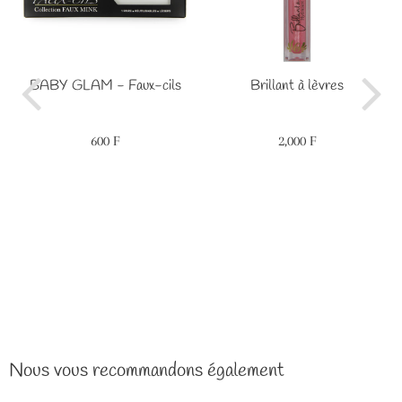
BABY GLAM - Faux-cils
Brillant à lèvres
600 F
2,000 F
Prix
600
Prix
2,000
régulier
F
régulier
F
Nous vous recommandons également