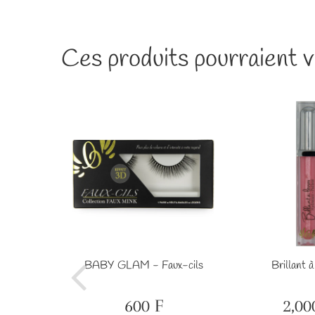
Ces produits pourraient v
ckers #35
BABY GLAM - Faux-cils
Brillant à
F
1,000
F
600 F
2,00
Prix
600
Prix