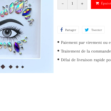
-
+
Épuis
Partager
Partager
Tweeter
Twee
sur
sur
Paiement par virement ou e
Facebook
Twit
Traitement de la commande 
Délai de livraison rapide po