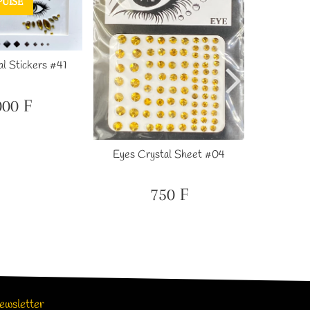
PUISÉ
l Stickers #41
000 F
x
1,000
ulier
F
Eyes Crystal Sheet #04
Eyes C
750 F
Prix
750
régulier
F
ewsletter