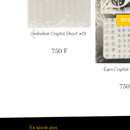
ÉPUI
ckers #14
Individual Crystal Sheet #01
F
1,000
750 F
F
Prix
750
régulier
F
Eyes Crystal
750
Prix
régul
En savoir plus