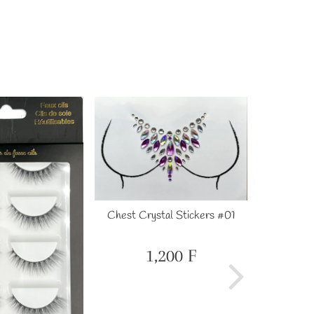
Chest Crystal Stickers #01
Chest Cr
1,200 F
Prix
1,200
régulier
F