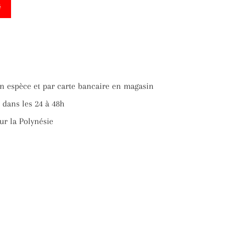
é
ter
n espèce et par carte bancaire en magasin
ter
dans les 24 à 48h
ur la Polynésie