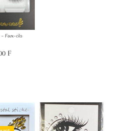
 - Faux-cils
00 F
ix
600
gulier
F