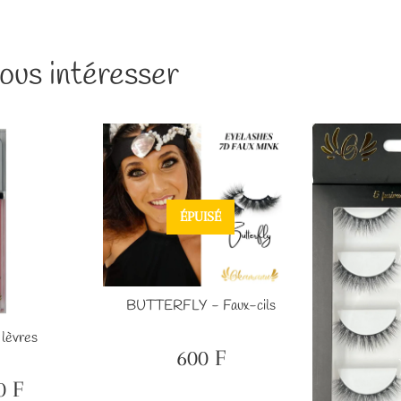
ous intéresser
ÉPUISÉ
BUTTERFLY - Faux-cils
 lèvres
600 F
Prix
600
régulier
F
0 F
2,000