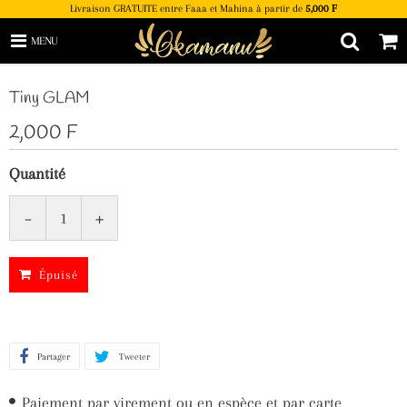
Livraison GRATUITE entre Faaa et Mahina à partir de
5,000 F
MENU
Tiny GLAM
2,000 F
Quantité
-
+
Épuisé
Partager
Partager
Tweeter
Tweeter
sur
sur
Paiement par virement ou en espèce et par carte