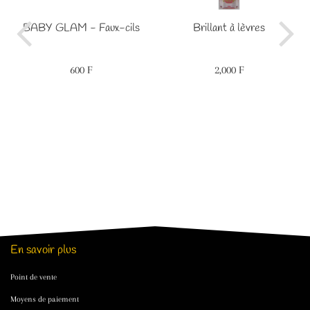
BABY GLAM - Faux-cils
Brillant à lèvres
600 F
2,000 F
Prix
600
Prix
2,000
régulier
F
régulier
F
En savoir plus
Point de vente
Moyens de paiement