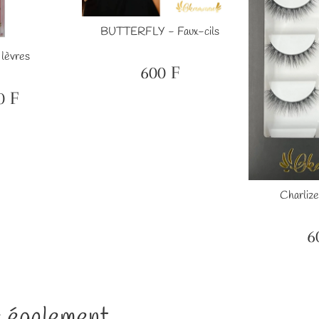
BUTTERFLY - Faux-cils
 lèvres
600 F
Prix
600
régulier
F
0 F
2,000
er
F
Charlize
6
Pr
ré
 également