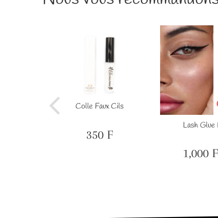
Colle Faux Cils
aux-cils
Lash Glue 
350 F
Prix
350
régulier
F
1,000 F
600
Prix
F
réduit