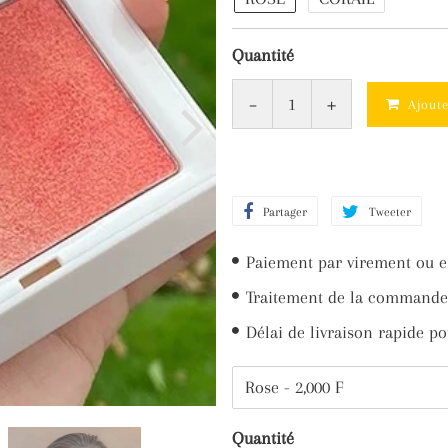
Quantité
-
+
Ajout
Partager
Partager
Tweeter
Twee
sur
sur
Paiement par virement ou e
Facebook
Twit
Traitement de la commande 
Délai de livraison rapide po
Quantité