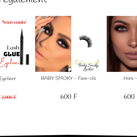
BABY SMOKY - Faux-cils
Hura -
Eyeliner
600 F
600 
2,000 F
Prix
600
Prix
1,000
Prix
2,000
régulier
F
réduit
F
régulier
F