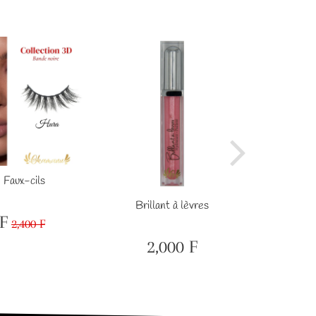
 Faux-cils
BABY D
Brillant à lèvres
F
2,400 F
600
Prix
2,400
F
régulier
F
2,000 F
Prix
2,000
régulier
F