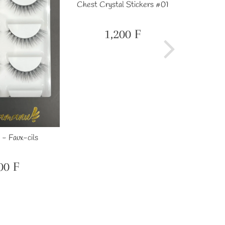
Chest Crystal Stickers #01
Chest Cr
1,200 F
Prix
1,200
régulier
F
 - Faux-cils
00 F
ix
600
gulier
F