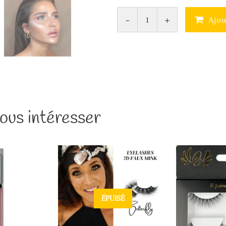
-
+
Ajou
ous intéresser
ÉPUISÉ