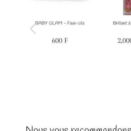
ckers #35
BABY GLAM - Faux-cils
Brillant à
F
1,000
F
600 F
2,00
Prix
600
Prix
régulier
F
réguli
Nous vous recommandons