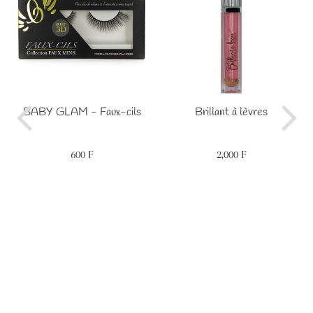
BABY GLAM - Faux-cils
Brillant à lèvres
600 F
2,000 F
Prix
600
Prix
2,000
régulier
F
régulier
F