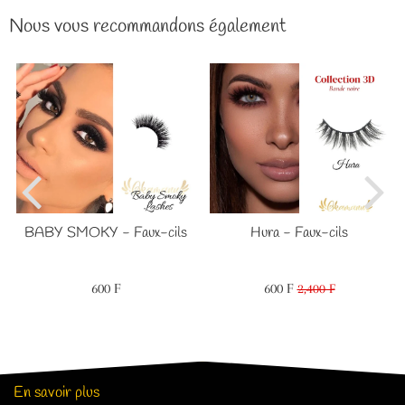
Nous vous recommandons également
x
BABY SMOKY - Faux-cils
Hura - Faux-cils
600 F
600 F
Prix
600
Prix
600
2,400 F
Prix
2,400
régulier
F
réduit
F
régulier
F
En savoir plus