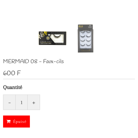
MERMAID 08 - Faux-cils
600 F
Quantité
-
+
Épuisé