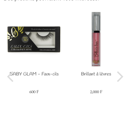
BABY GLAM - Faux-cils
Brillant à lèvres
600 F
2,000 F
Prix
600
Prix
2,000
régulier
F
régulier
F