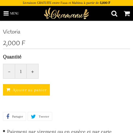
Livraison GRATUITE entre Faaa et Mahina à partir de
5,000 F
MENU
Victoria
2,000 F
Quantité
-
+
Ajouter au panier
Partager
Partager
Tweeter
Tweeter
sur
sur
Paiement par virement ou en espèce et par carte