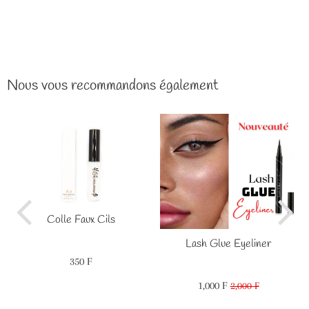
Nous vous recommandons également
Colle Faux Cils
Lash Glue Eyeliner
350 F
Prix
350
régulier
F
1,000 F
Prix
1,000
2,000 F
Prix
2,000
réduit
F
régulier
F